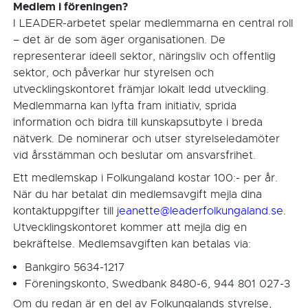
Medlem i föreningen?
I LEADER-arbetet spelar medlemmarna en central roll
– det är de som äger organisationen. De
representerar ideell sektor, näringsliv och offentlig
sektor, och påverkar hur styrelsen och
utvecklingskontoret främjar lokalt ledd utveckling.
Medlemmarna kan lyfta fram initiativ, sprida
information och bidra till kunskapsutbyte i breda
nätverk. De nominerar och utser styrelseledamöter
vid årsstämman och beslutar om ansvarsfrihet.
Ett medlemskap i Folkungaland kostar 100:- per år.
När du har betalat din medlemsavgift mejla dina
kontaktuppgifter till
jeanette@leaderfolkungaland.se
.
Utvecklingskontoret kommer att mejla dig en
bekräftelse. Medlemsavgiften kan betalas via:
Bankgiro 5634-1217
Föreningskonto, Swedbank 8480-6, 944 801 027-3
Om du redan är en del av Folkungalands styrelse,